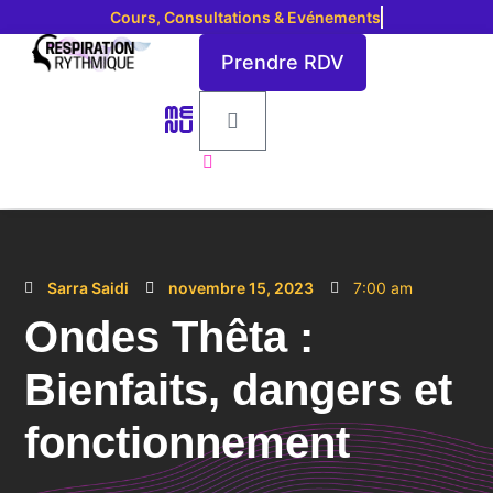
C
o
u
r
s
,
C
o
n
s
u
l
t
a
t
i
o
n
s
&
E
v
é
n
e
m
e
n
t
s
Prendre RDV
Respiration Rythmique
Sarra Saidi
novembre 15, 2023
7:00 am
Ondes Thêta :
Bienfaits, dangers et
fonctionnement