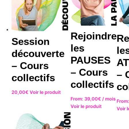
Rejoindre
Re
Session
les
le
découverte
PAUSES
AT
– Cours
– Cours
– 
collectifs
collectifs
co
20,00
€
Voir le produit
From:
39,00
€
/ mois
From
Voir le produit
Voir 