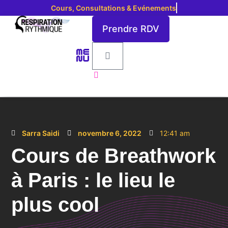
C
o
u
r
s
,
C
o
n
s
u
l
t
a
t
i
o
n
s
&
E
v
é
n
e
m
e
n
t
s
Prendre RDV
Respiration Rythmique
Sarra Saidi
novembre 6, 2022
12:41 am
Cours de Breathwork
à Paris : le lieu le
plus cool